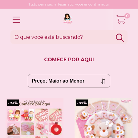
Tudo para seu artesanato, você encontra aqui!
0
COMECE POR AQUI
%
%
- 34
- 59