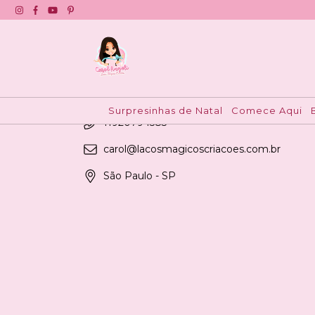
Contato
Para informações sobre PEDIDOS, nos envie
mensagem pelo Whatsapp
5511920794583
Surpresinhas de Natal
Comece Aqui
11920794583
carol@lacosmagicoscriacoes.com.br
São Paulo - SP