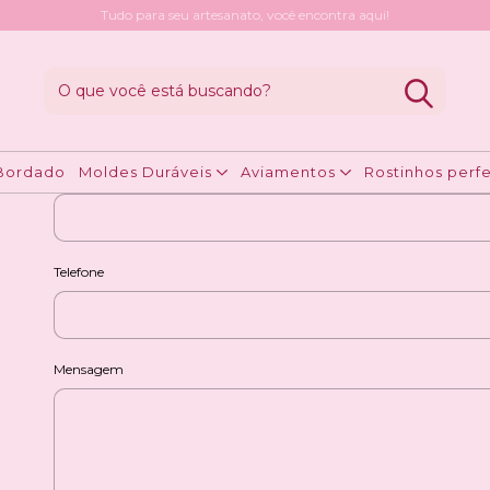
Tudo para seu artesanato, você encontra aqui!
Nome completo
Bordado
Moldes Duráveis
Aviamentos
Rostinhos perfe
E-mail
Telefone
Mensagem