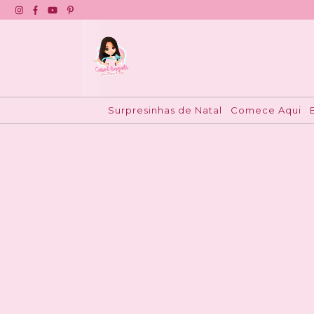
Início
>
Moldes Duráveis
>
Aplique para shaker 
Surpresinhas de Natal
Comece Aqui