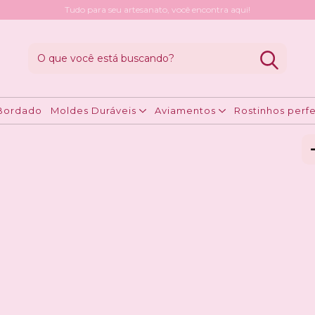
Tudo para seu artesanato, você encontra aqui!
vermelho
A
R
Bordado
Moldes Duráveis
Aviamentos
Rostinhos perfe
Ent
Fa
Nã