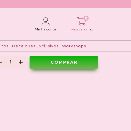
0
plique para shaker vermelho
Minha conta
Meu carrinho
$7,90
itos
Decalques Exclusivos
Workshops
Ver meios de pagamento
Meios de envio
ALTERAR CEP
regas para o CEP:
CALCULAR
ça login
e use seus dados de entrega
o sei meu CEP