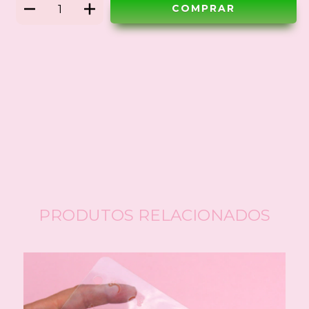
Meios de envio
ALTERAR CEP
Entregas para o CEP:
CALCULAR
Faça login
e use seus dados de entrega
Não sei meu CEP
PRODUTOS RELACIONADOS