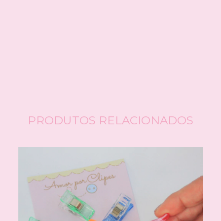
Meios de envio
ALTERAR CEP
Entregas para o CEP:
CALCULAR
Faça login
e use seus dados de entrega
Não sei meu CEP
PRODUTOS RELACIONADOS