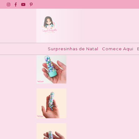
Início
>
Armarinho da Laços
>
Aviamentos
>
Miça
Surpresinhas de Natal
Comece Aqui