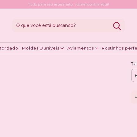
Tudo para seu artesanato, você encontra aqui!
ngas coloridas (tubet)
M
R
Bordado
Moldes Duráveis
Aviamentos
Rostinhos perfe
Ta
Ent