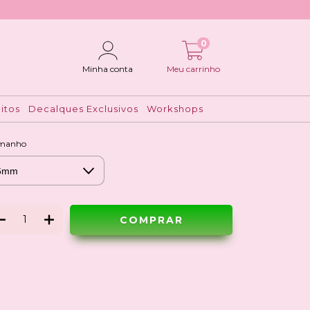
0
içangas coloridas (tubet)
Minha conta
Meu carrinho
$9,90
R$7,90
itos
Decalques Exclusivos
Workshops
Ver meios de pagamento
manho
Meios de envio
ALTERAR CEP
regas para o CEP:
CALCULAR