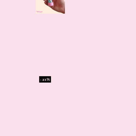
%
- 23