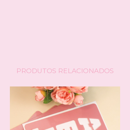
Meios de envio
ALTERAR CEP
Entregas para o CEP:
CALCULAR
Faça login
e use seus dados de entrega
Não sei meu CEP
PRODUTOS RELACIONADOS