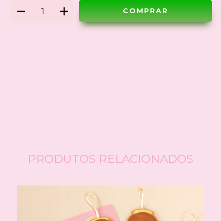
Meios de envio
ALTERAR CEP
Entregas para o CEP:
CALCULAR
Faça login
e use seus dados de entrega
Não sei meu CEP
PRODUTOS RELACIONADOS