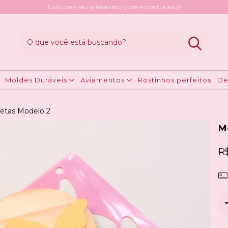
Tudo para seu artesanato, você encontra aqui!
Moldes Duráveis
Aviamentos
Rostinhos perfeitos
De
letas Modelo 2
M
R