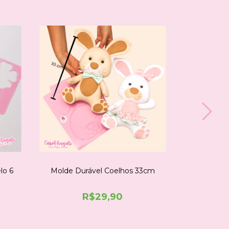
lo 6
Molde Durável Coelhos 33cm
Molde Dur
R$29,90
AR
ESPIAR
COMPRE NO WHATSAPP
COM