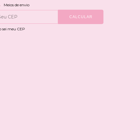
ALTERAR CEP
regas para o CEP:
Meios de envio
CALCULAR
o sei meu CEP