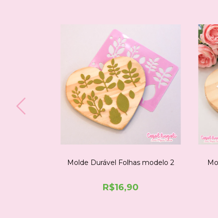
lhos Mini
Molde Durável Folhas modelo 2
Mo
0
R$16,90
ESPIAR
ESPIAR
TSAPP
COMPRE NO WHATSAPP