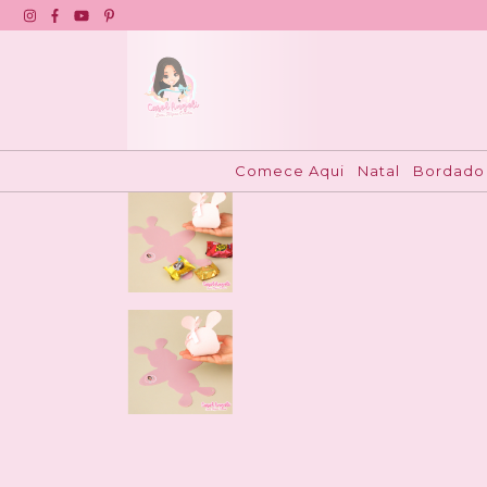
Início
>
Moldes Duráveis
>
Utilitários para facilit
Comece Aqui
Natal
Bordado