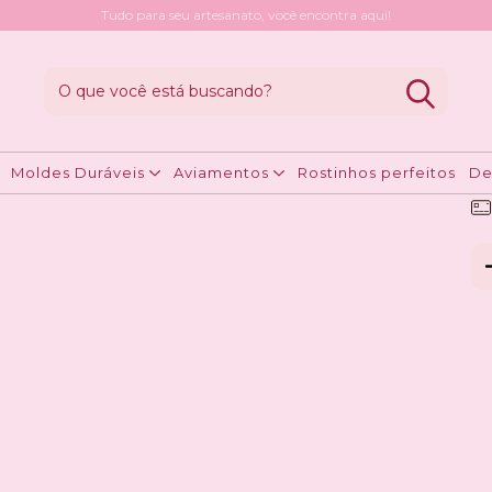
Tudo para seu artesanato, você encontra aqui!
ar seu trabalho
>
Molde Durável Caixinha Porta Bombom Coelhinh
M
B
R
Moldes Duráveis
Aviamentos
Rostinhos perfeitos
De
Ent
Fa
Nã