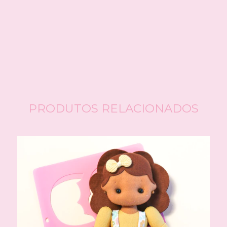
CALCULAR
Faça login
e use seus dados de entrega
Não sei meu CEP
PRODUTOS RELACIONADOS