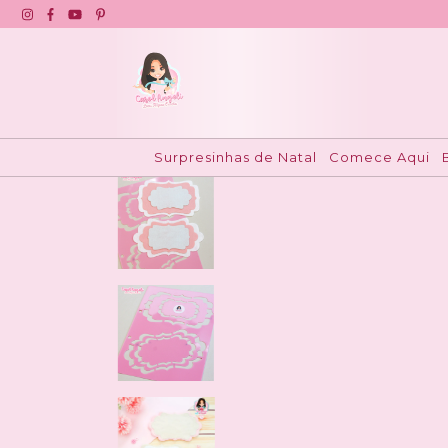
Início
>
Moldes Duráveis
>
Utilitários para facilit
Surpresinhas de Natal
Comece Aqui