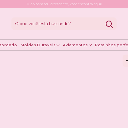
Tudo para seu artesanato, você encontra aqui!
ar seu trabalho
>
Molde Durável Placas
M
R
Bordado
Moldes Duráveis
Aviamentos
Rostinhos perfe
Ent
Fa
Nã