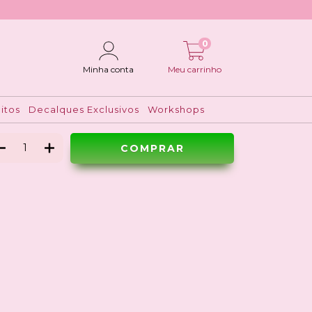
0
olde Durável Placas
Minha conta
Meu carrinho
$19,90
itos
Decalques Exclusivos
Workshops
Ver meios de pagamento
Meios de envio
ALTERAR CEP
regas para o CEP:
CALCULAR
ça login
e use seus dados de entrega
o sei meu CEP