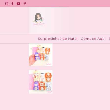
Início
>
Moldes Duráveis
>
Bichinhos
>
Molde Dur
Surpresinhas de Natal
Comece Aqui