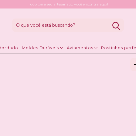
Tudo para seu artesanato, você encontra aqui!
ável Safari Pocket
M
R
Bordado
Moldes Duráveis
Aviamentos
Rostinhos perfe
Ent
Fa
Nã