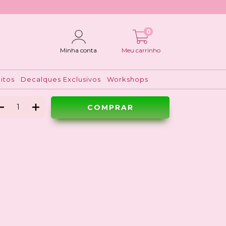
0
olde Durável Safari Pocket
Minha conta
Meu carrinho
$24,90
itos
Decalques Exclusivos
Workshops
Ver meios de pagamento
Meios de envio
ALTERAR CEP
regas para o CEP:
CALCULAR
ça login
e use seus dados de entrega
o sei meu CEP