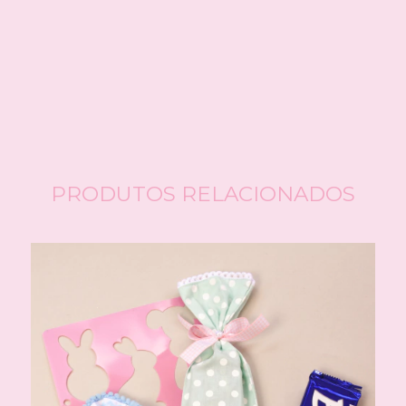
CALCULAR
Faça login
e use seus dados de entrega
Não sei meu CEP
PRODUTOS RELACIONADOS