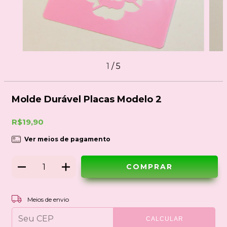
1
/
5
Molde Durável Placas Modelo 2
R$19,90
Ver meios de pagamento
ALTERAR CEP
Entregas para o CEP:
Meios de envio
CALCULAR