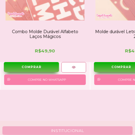
Combo Molde Durável Alfabeto
Molde durável Letr
Laços Mágicos
R$49,90
R$4
COMPRE NO WHATSAPP
COMPRE N
INSTITUCIONAL