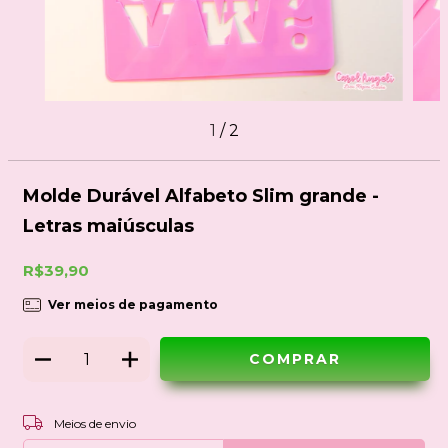
1
/
2
Molde Durável Alfabeto Slim grande -
Letras maiúsculas
R$39,90
Ver meios de pagamento
ALTERAR CEP
Entregas para o CEP:
Meios de envio